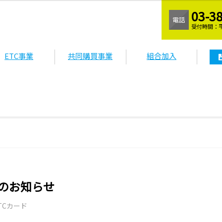
03-3
電話
受付時間：平
ETC事業
共同購買事業
組合加入
信のお知らせ
TCカード