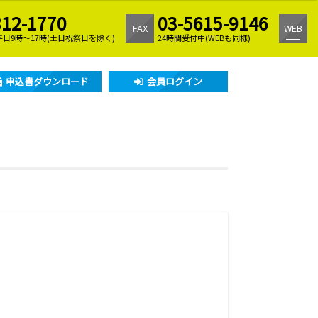
812-1770
03-5615-9146
FAX
WEB
日9時〜17時(土日祝祭日を除く)
24時間受付中(WEBも同様)
申込書ダウンロード
会員ログイン